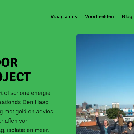
Vraag aan
Voorbeelden
Blog
OOR
OJECT
rt of schone energie
maatfonds Den Haag
ag met geld en advies
schaffen van
, isolatie en meer.